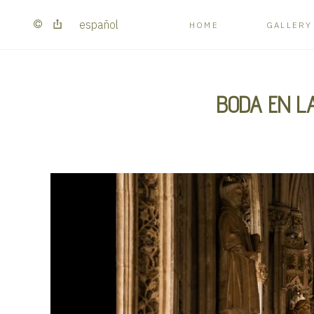
español
HOME
GALLERY
BODA EN L